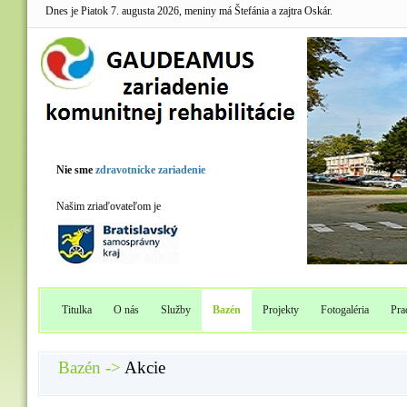
Dnes je Piatok 7. augusta 2026, meniny má Štefánia a zajtra Oskár.
Nie sme
zdravotnícke zariadenie
Našim zriaďovateľom je
Titulka
O nás
Služby
Bazén
Projekty
Fotogaléria
Pra
Bazén ->
Akcie