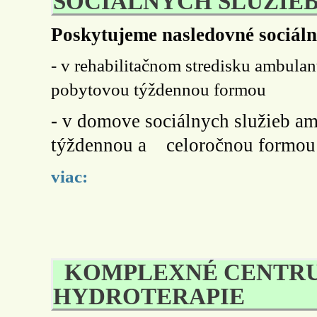
SOCIÁLNYCH SLUŽIE
Poskytujeme nasledovné sociáln
- v rehabilitačnom stredisku ambula
pobytovou týždennou formou
-
v domove sociálnych služieb a
týždennou a celoročnou formou
viac:
KOMPLEXNÉ CENTR
HYDROTERAPIE