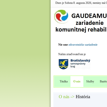
Dnes je Sobota 8. augusta 2026, meniny má O
Nie sme
zdravotnícke zariadenie
Našim zriaďovateľom je
Titulka
O nás
Služby
Bazén
O nás ->
História