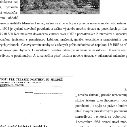
mbulancia so
m, fyzikálna
ná telocvičňa.
mto období
unkcie riaditeľa Miroslav Frehár, začína sa aj jeho boj o výstavbu nového moderného ústavu s
roku 1964 je vydané stavebné povolenie a začína výstavba nového ústavu na pozemkoch pri La
 218 500 Kčs mala byť dokončená v marci roku 1967 a pozostávala z 2 internátov s kapacitou 
 jedálňou, javiskom s premietacou kabínou, práčovní, garáže, telocvične a samostatným 
ch jednotiek . Časový termín stavby sa z rôznych príčin nedodržal až napokon 1.9.1968 sa sť
ombinovanými chybami. Odovzdaním nového ústavu do užívania sa uskutočnil 30 ročný sen s
ostlivosť o postihnutých. A tu sa začína písať história nového ústavu, v súčasnosti zn
.
Preto v tomto roku 
„ nového ústavu“, pretože reprezentu
službe telesne znevýhodneným de
potrebami „ a spája sa práve s budo
plniť svojimi priestorovými podmie
starostlivosť , o ktorú sa odborníci
1.september 1968 otvoril novú mod