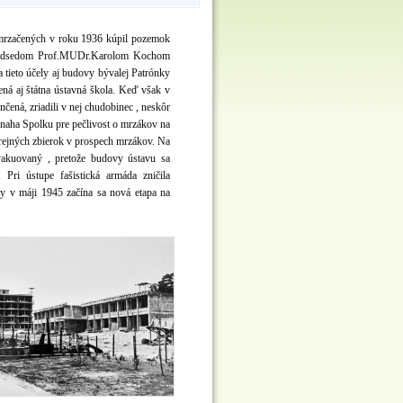
zmrzačených v roku 1936 kúpil pozemok
 predsedom Prof.MUDr.Karolom Kochom
 tieto účely aj budovy bývalej Patrónky
ená aj štátna ústavná škola. Keď však v
ená, zriadili v nej chudobinec , neskôr
naha Spolku pre pečlivost o mrzákov na
rejných zbierok v prospech mrzákov. Na
vakuovaný , pretože budovy ústavu sa
 Pri ústupe fašistická armáda zničila
y v máji 1945 začína sa nová etapa na