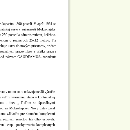
 kapacitou 300 postelí. V apríli 1961 sa
mačskej ceste v súčasnosti Mokrohájskej
250 postelí a administratívou, liečebno-
bazénom o rozmeroch 25x12 metrov. Pre
ahuje ústav do nových priestorov, pričom
ociálnych pracovníkov a všetka práca a
ámeho pod názvom GAUDEAMUS- zariadenie
oslavujeme 50 výročie
je veľmi významnú etapu v kontinuálnej
ťom , dnes „ ľuďom so špeciálnymi
vou na Mokrohájskej. Nový ústav začal
nkami základňu pre skutočne komplexnú
 z rôznych rezortov tak dlho usilovali.
ernú etapu poskytovania komplexných