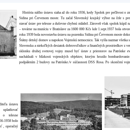
História nášho ústavu siaha až do roku 1936, kedy Spolok pre pečlivost o 
Sidina pri Červenom moste. Tu začal Slovenský krajský výbor na čele s
stavať ústav pre telesne a duševne chybnú mládež. Zároveň však spolok kúpil na
– továrne na muníciu v Bratislave za 1600 000 Kčs kde 1.sept.1937 bola otvor
roku 1939 bola novostavba ústavu na pozemku Sidina pri Červenom moste dokonč
Štátny detský domov a napokon Vojenskú nemocnicu. Tak vyšla nazmar všetka s
Slovensku a niekoľkých desiatok dobrovoľníkov a finančných prostriedkov z ve
sklonku druhej svetovej vojny musel byť ústav z priestorov na Patrónke e
nachádzali v blízkosti vojenských objektov, ktorým hrozilo bombardovanie.
podpálením 2 budovy na Patrónke./v súčasnosti DSS Rosa. Po skončení vojn
teľa ústavu
uplatňovať
i o telesne
956-1958 bolo
sť , operačný