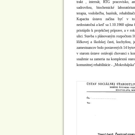
trakt , internát, RTG pracovisko, a
sadrovňou, biochemické laboratóriu
terapia, vodoliečba, bazénik, rehabilitač
Kapacita ústavu začína byť v to
nedostatočná a keď sa 1.10.1960 ujíma f
pristúpilo k projekčnej príprave, a v 
ulici. Stavba s plánovaným rozpočtom 16
lôžkovej a školskej časti, kuchyňou,
zamestnancov bolo postavených 14 bytový
v starom ústave ostávajú chovanci s k
snaženie sa zameria na komplexnú star
komunitnej rehabilitácie - „Mokrohájska“