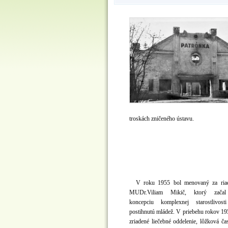
troskách zničeného ústavu.
V roku 1955 bol menovaný za riadi
MUDr.Viliam Mikič, ktorý začal 
koncepciu komplexnej starostlivost
postihnutú mládež. V priebehu rokov 1
zriadené liečebné oddelenie, lôžková ča