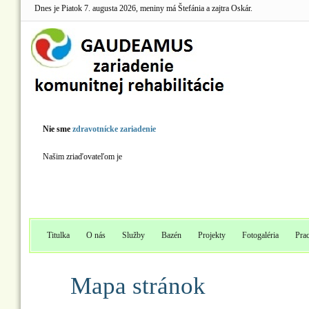
Dnes je Piatok 7. augusta 2026, meniny má Štefánia a zajtra Oskár.
Nie sme
zdravotnícke zariadenie
Našim zriaďovateľom je
Titulka
O nás
Služby
Bazén
Projekty
Fotogaléria
Pra
Mapa stránok