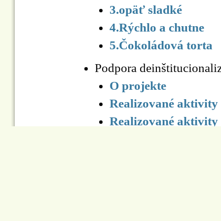
3.opäť sladké
4.Rýchlo a chutne
5.Čokoládová torta
Podpora deinštitucion
O projekte
Realizované aktivity
Realizované aktivity
Vyhodnotenie projek
Fórum
Voľný čas
Keramická dielnička a vý
Všeobecne