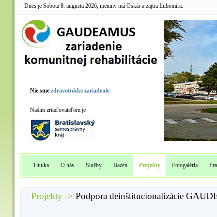
Dnes je Sobota 8. augusta 2026, meniny má Oskár a zajtra Ľubomíra.
Nie sme
zdravotnícke zariadenie
Našim zriaďovateľom je
Titulka
O nás
Služby
Bazén
Projekty
Fotogaléria
Pra
Projekty ->
Podpora deinštitucionalizácie GA