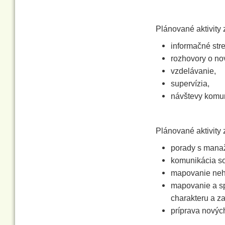
Plánované aktivit
informačné str
rozhovory o no
vzdelávanie,
supervízia,
návštevy komun
Plánované aktivity
porady s mana
komunikácia so
mapovanie nehn
mapovanie a sp
charakteru a z
príprava novýc