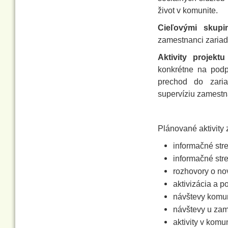
život v komunite.
Cieľovými skupi
zamestnanci zariade
Aktivity projektu
konkrétne na podp
prechod do zari
supervíziu zamestn
Plánované aktivity 
informačné stre
informačné stre
rozhovory o no
aktivizácia a p
návštevy komun
návštevy u zam
aktivity v komun