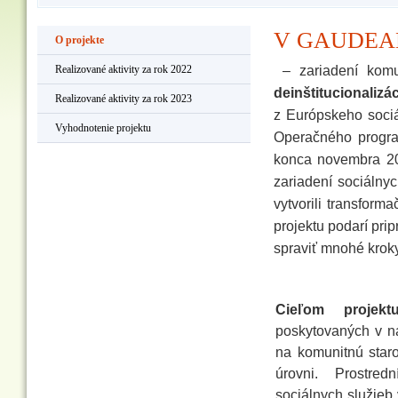
V GAUDE
O projekte
– zariadení komun
Realizované aktivity za rok 2022
deinštituciona
Realizované aktivity za rok 2023
z Európskeho soci
Vyhodnotenie projektu
Operačného progra
konca novembra 202
zariadení sociálny
vytvorili transfor
projektu podarí pri
spraviť mnohé krok
Cieľom projekt
poskytovaných v na
na komunitnú staro
úrovni. Prostred
sociálnych služieb