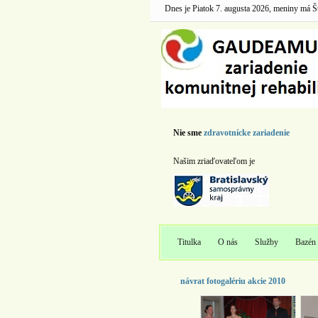
Dnes je Piatok 7. augusta 2026, meniny má Šte
Nie sme
zdravotnícke zariadenie
Našim zriaďovateľom je
Titulka
O nás
Služby
Bazén
návrat fotogalériu akcie 2010