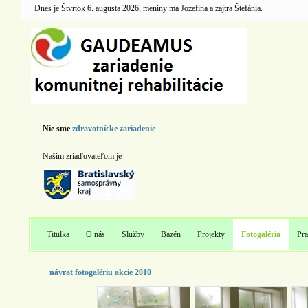
Dnes je Štvrtok 6. augusta 2026, meniny má Jozefína a zajtra Štefánia.
Nie sme
zdravotnícke zariadenie
Našim zriaďovateľom je
Titulka
O nás
Služby
Bazén
Projekty
Fotogaléria
Pra
návrat fotogalériu akcie 2010